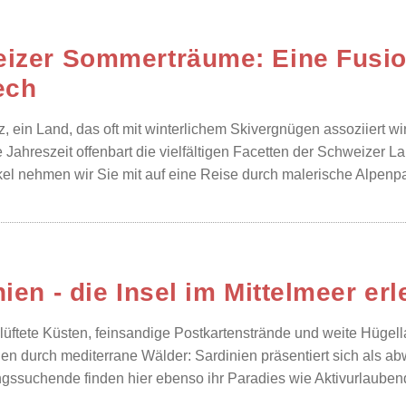
izer Sommerträume: Eine Fusion
ech
, ein Land, das oft mit winterlichem Skivergnügen assoziiert wi
e Jahreszeit offenbart die vielfältigen Facetten der Schweizer L
kel nehmen wir Sie mit auf eine Reise durch malerische Alpenpa
ien - die Insel im Mittelmeer er
klüftete Küsten, feinsandige Postkartenstrände und weite Hügel
 durch mediterrane Wälder: Sardinien präsentiert sich als ab
ssuchende finden hier ebenso ihr Paradies wie Aktivurlaubende