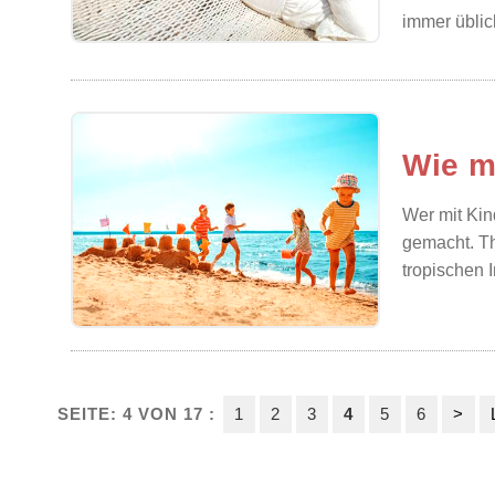
immer üblich
Wie m
Wer mit Kin
gemacht. Tha
tropischen 
SEITE: 4 VON 17 :
1
2
3
4
5
6
>