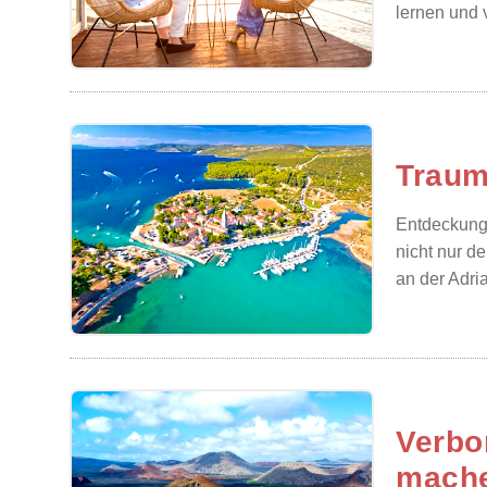
lernen und 
Traum
Entdeckungs
nicht nur d
an der Adria
Verbo
mach