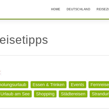
HOME
DEUTSCHLAND
REISEZ
eisetipps
:
holungsurlaub
Essen & Trinken
Events
Fernreis
Urlaub am See
Shopping
Städtereisen
Strandur