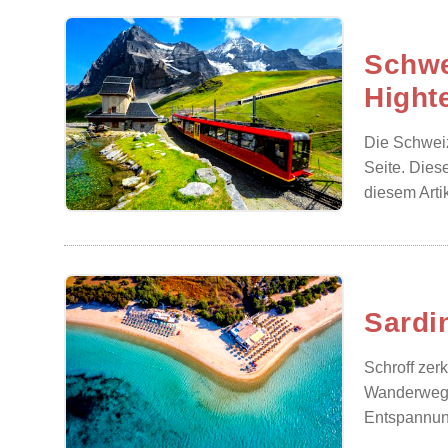
Schwe
Hight
Die Schweiz
Seite. Dies
diesem Arti
Sardin
Schroff zer
Wanderwegen
Entspannung