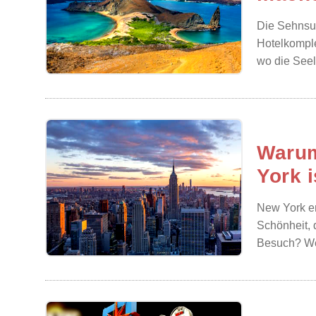
Die Sehnsuc
Hotelkomple
wo die Seele
Warum
York i
New York er
Schönheit, 
Besuch? Wet