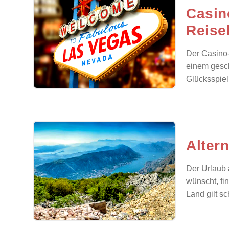
Casin
Reise
Der Casino-
einem gesch
Glücksspiel
Alter
Der Urlaub 
wünscht, fi
Land gilt s