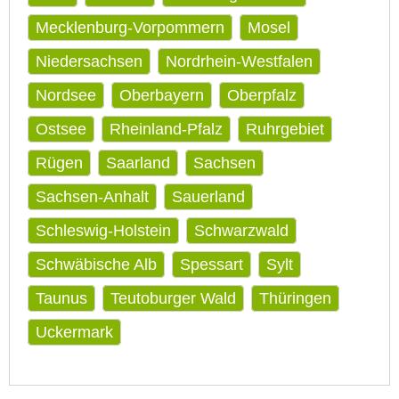
Mecklenburg-Vorpommern
Mosel
Niedersachsen
Nordrhein-Westfalen
Nordsee
Oberbayern
Oberpfalz
Ostsee
Rheinland-Pfalz
Ruhrgebiet
Rügen
Saarland
Sachsen
Sachsen-Anhalt
Sauerland
Schleswig-Holstein
Schwarzwald
Schwäbische Alb
Spessart
Sylt
Taunus
Teutoburger Wald
Thüringen
Uckermark