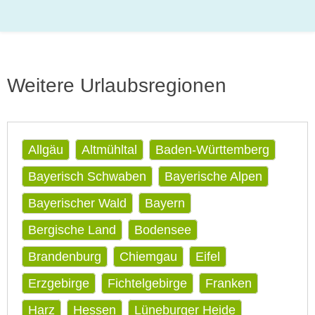
Weitere Urlaubsregionen
Allgäu
Altmühltal
Baden-Württemberg
Bayerisch Schwaben
Bayerische Alpen
Bayerischer Wald
Bayern
Bergische Land
Bodensee
Brandenburg
Chiemgau
Eifel
Erzgebirge
Fichtelgebirge
Franken
Harz
Hessen
Lüneburger Heide