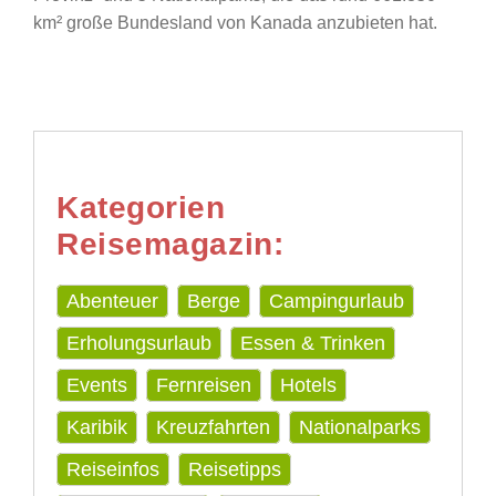
km² große Bundesland von Kanada anzubieten hat.
Kategorien
Reisemagazin:
Abenteuer
Berge
Campingurlaub
Erholungsurlaub
Essen & Trinken
Events
Fernreisen
Hotels
Karibik
Kreuzfahrten
Nationalparks
Reiseinfos
Reisetipps