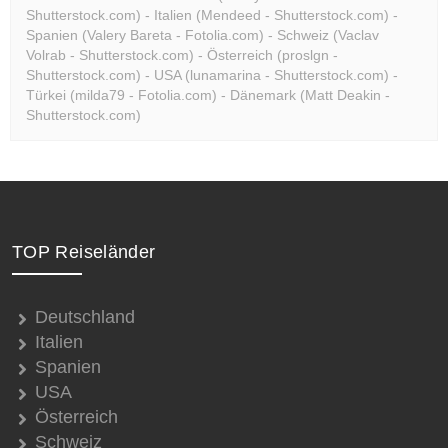
Shutterstock.com) - Italien (Mendeed - Shutterstock.com) -
Spanien (Valery Bareta - Fotolia.com) - Schweiz (Vaclav
Volrab - Shutterstock.com) - Österreich (proslgn -
Shutterstock.com) - USA (lunamarina - Shutterstock.com) -
Türkei (milda79 - Fotolia.com) - Dänemark (Matt Deakin -
Shutterstock.com)
TOP Reiseländer
Deutschland
Italien
Spanien
USA
Österreich
Schweiz