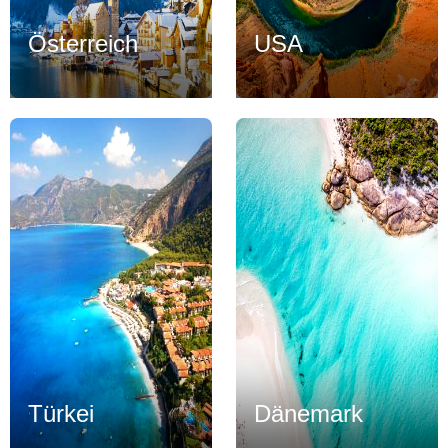
Österreich
USA
Türkei
Dänemark