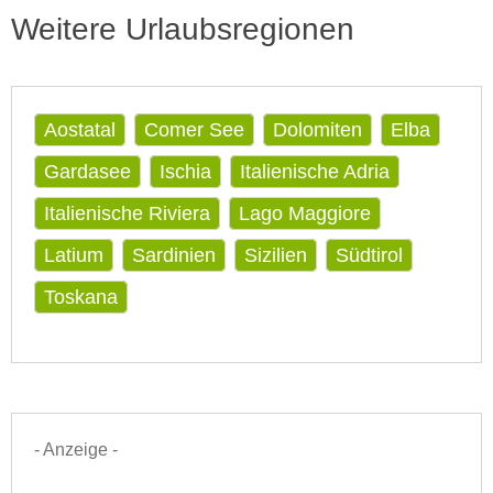
Weitere Urlaubsregionen
Aostatal
Comer See
Dolomiten
Elba
Gardasee
Ischia
Italienische Adria
Italienische Riviera
Lago Maggiore
Latium
Sardinien
Sizilien
Südtirol
Toskana
- Anzeige -