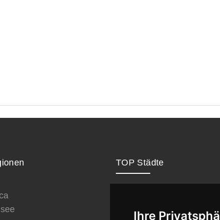
ionen
TOP Städte
ca
London
see
Paris
Ihre Privatsphä