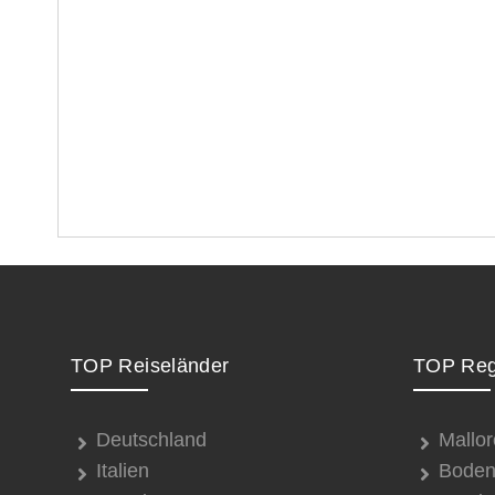
TOP Reiseländer
TOP Reg
Deutschland
Mallor
Italien
Boden