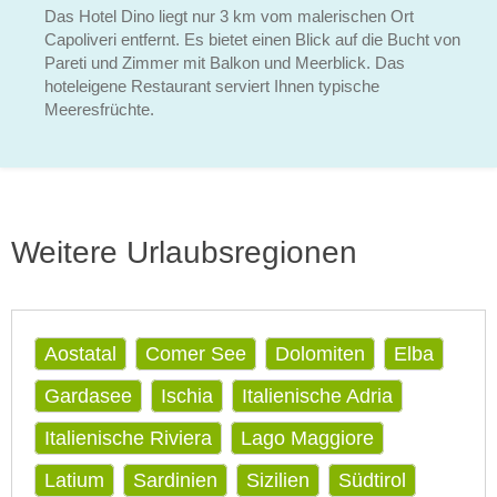
Das Hotel Dino liegt nur 3 km vom malerischen Ort
Capoliveri entfernt. Es bietet einen Blick auf die Bucht von
Pareti und Zimmer mit Balkon und Meerblick. Das
hoteleigene Restaurant serviert Ihnen typische
Meeresfrüchte.
Weitere Urlaubsregionen
Aostatal
Comer See
Dolomiten
Elba
Gardasee
Ischia
Italienische Adria
Italienische Riviera
Lago Maggiore
Latium
Sardinien
Sizilien
Südtirol