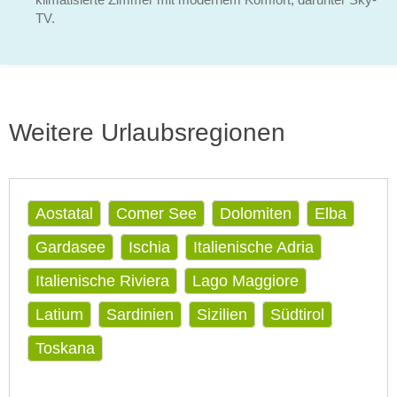
TV.
Weitere Urlaubsregionen
Aostatal
Comer See
Dolomiten
Elba
Gardasee
Ischia
Italienische Adria
Italienische Riviera
Lago Maggiore
Latium
Sardinien
Sizilien
Südtirol
Toskana