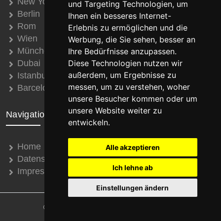
New York
und Targeting Technologien, um
Berlin
Ihnen ein besseres Internet-
Rom
Erlebnis zu ermöglichen und die
Wien
Werbung, die Sie sehen, besser an
München
Ihre Bedürfnisse anzupassen.
Dubai
Diese Technologien nutzen wir
außerdem, um Ergebnisse zu
Istanbul
messen, um zu verstehen, woher
Barcelona
unsere Besucher kommen oder um
unsere Website weiter zu
Navigation
entwickeln.
Home
Alle akzeptieren
Datenschutz
Ich lehne ab
Impressum
Einstellungen ändern
© 2008 - 2026 Thomas Schroth Internetservice