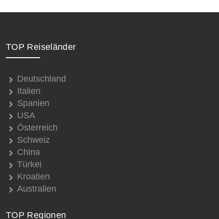
TOP Reiseländer
Deutschland
Italien
Spanien
USA
Österreich
Schweiz
China
Türkei
Kroatien
Australien
TOP Regionen