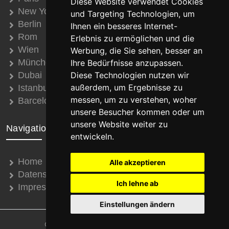
Diese Website verwendet Cookies
New York
und Targeting Technologien, um
Berlin
Ihnen ein besseres Internet-
Rom
Erlebnis zu ermöglichen und die
Wien
Werbung, die Sie sehen, besser an
München
Ihre Bedürfnisse anzupassen.
Dubai
Diese Technologien nutzen wir
außerdem, um Ergebnisse zu
Istanbul
messen, um zu verstehen, woher
Barcelona
unsere Besucher kommen oder um
unsere Website weiter zu
Navigation
entwickeln.
Home
Alle akzeptieren
Datenschutz
Ich lehne ab
Impressum
Einstellungen ändern
© 2008 - 2026 Thomas Schroth Internetservice