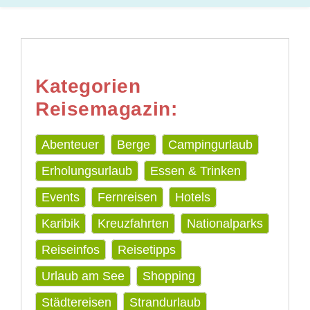
Kategorien
Reisemagazin:
Abenteuer
Berge
Campingurlaub
Erholungsurlaub
Essen & Trinken
Events
Fernreisen
Hotels
Karibik
Kreuzfahrten
Nationalparks
Reiseinfos
Reisetipps
Urlaub am See
Shopping
Städtereisen
Strandurlaub