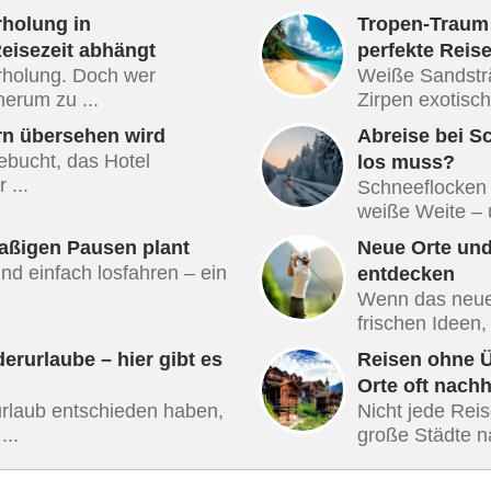
holung in
Tropen-Traum 
Reisezeit abhängt
perfekte Reis
Erholung. Doch wer
Weiße Sandsträ
erum zu ...
Zirpen exotisch
rn übersehen wird
Abreise bei S
gebucht, das Hotel
los muss?
 ...
Schneeflocken 
weiße Weite – u
aßigen Pausen plant
Neue Orte und
d einfach losfahren – ein
entdecken
Wenn das neue 
frischen Ideen,
rurlaube – hier gibt es
Reisen ohne 
Orte oft nachh
rlaub entschieden haben,
Nicht jede Rei
...
große Städte nav