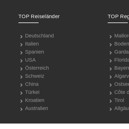
TOP Reiseländer
TOP Reg
Deutschland
Mallor
Italien
Boden
Spanien
Garda
USA
Florid
Österreich
Bayer
Schweiz
Algar
China
Ostse
Türkei
Côte 
Kroatien
Tirol
Australien
Allgäu