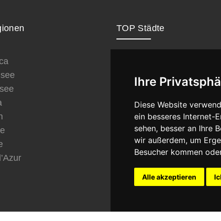
ionen
TOP Städte
ca
London
see
Paris
Ihre Privatsphä
see
New York
a
Berlin
Diese Website verwend
ein besseres Internet-
n
Rom
sehen, besser an Ihre 
ve
Wien
wir außerdem, um Erge
e
München
Besucher kommen oder 
d’Azur
Dubai
Istanbul
Alle akzeptieren
Ic
Barcelona