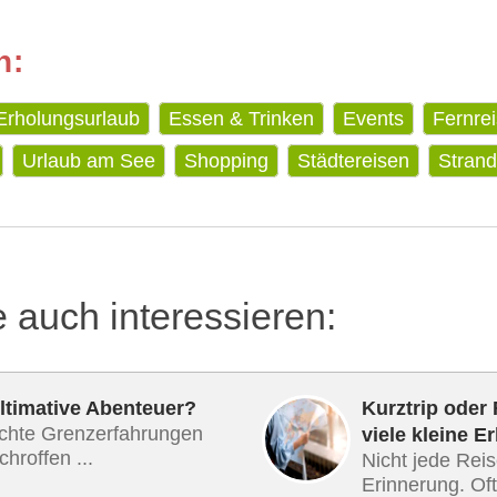
n:
Erholungsurlaub
Essen & Trinken
Events
Fernre
Urlaub am See
Shopping
Städtereisen
Strand
e auch interessieren:
ultimative Abenteuer?
Kurztrip oder
chte Grenzerfahrungen
viele kleine E
hroffen ...
Nicht jede Reis
Erinnerung. Oft 