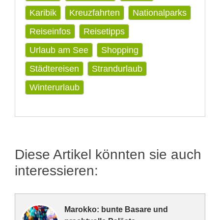
Karibik
Kreuzfahrten
Nationalparks
Reiseinfos
Reisetipps
Urlaub am See
Shopping
Städtereisen
Strandurlaub
Winterurlaub
Diese Artikel könnten sie auch
interessieren:
Marokko: bunte Basare und