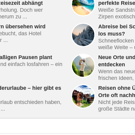
Reisezeit abhängt
perfekte Reis
Erholung. Doch wer
Weiße Sandsträ
erum zu ...
Zirpen exotisch
rn übersehen wird
Abreise bei S
gebucht, das Hotel
los muss?
 ...
Schneeflocken 
weiße Weite – u
aßigen Pausen plant
Neue Orte und
d einfach losfahren – ein
entdecken
Wenn das neue 
frischen Ideen,
rurlaube – hier gibt es
Reisen ohne 
Orte oft nachh
rlaub entschieden haben,
Nicht jede Rei
...
große Städte nav