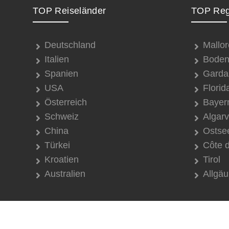
TOP Reiseländer
TOP Reg
Deutschland
Mallor
Italien
Boden
Spanien
Garda
USA
Florid
Österreich
Bayer
Schweiz
Algar
China
Ostse
Türkei
Côte 
Kroatien
Tirol
Australien
Allgäu