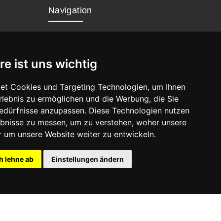
Navigation
Home
Datenschutz
re ist uns wichtig
Impressum
et Cookies und Targeting Technologien, um Ihnen
Erlebnis zu ermöglichen und die Werbung, die Sie
Bedürfnisse anzupassen. Diese Technologien nutzen
bnisse zu messen, um zu verstehen, woher unsere
um unsere Website weiter zu entwickeln.
h lehne ab
Einstellungen ändern
26 Thomas Schroth Internetservice