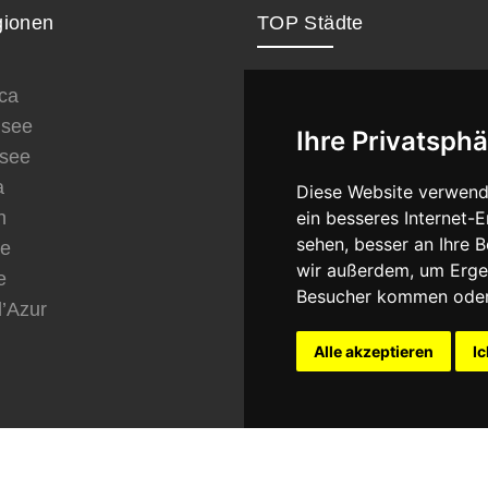
ionen
TOP Städte
ca
London
see
Paris
Ihre Privatsphä
see
New York
a
Berlin
Diese Website verwend
n
Rom
ein besseres Internet-
sehen, besser an Ihre 
ve
Wien
wir außerdem, um Erge
e
München
Besucher kommen oder 
d’Azur
Dubai
Istanbul
Alle akzeptieren
Ic
Barcelona
© 2008 - 20