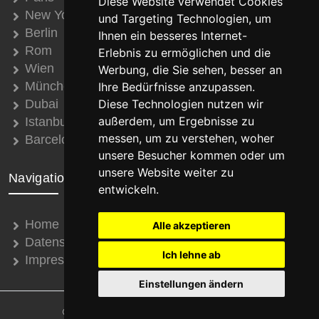
Diese Website verwendet Cookies
New York
und Targeting Technologien, um
Berlin
Ihnen ein besseres Internet-
Rom
Erlebnis zu ermöglichen und die
Wien
Werbung, die Sie sehen, besser an
München
Ihre Bedürfnisse anzupassen.
Dubai
Diese Technologien nutzen wir
außerdem, um Ergebnisse zu
Istanbul
messen, um zu verstehen, woher
Barcelona
unsere Besucher kommen oder um
unsere Website weiter zu
Navigation
entwickeln.
Home
Alle akzeptieren
Datenschutz
Ich lehne ab
Impressum
Einstellungen ändern
© 2008 - 2026 Thomas Schroth Internetservice