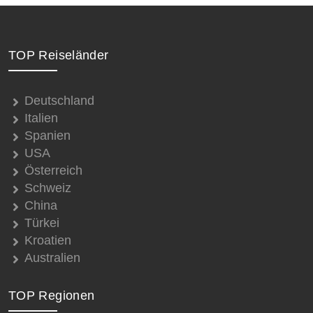
TOP Reiseländer
Deutschland
Italien
Spanien
USA
Österreich
Schweiz
China
Türkei
Kroatien
Australien
TOP Regionen