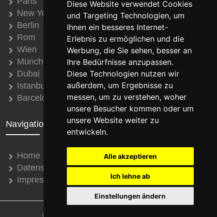
Paris
Diese Website verwendet Cookies
New York
und Targeting Technologien, um
Berlin
Ihnen ein besseres Internet-
Rom
Erlebnis zu ermöglichen und die
Wien
Werbung, die Sie sehen, besser an
München
Ihre Bedürfnisse anzupassen.
Dubai
Diese Technologien nutzen wir
außerdem, um Ergebnisse zu
Istanbul
messen, um zu verstehen, woher
Barcelona
unsere Besucher kommen oder um
unsere Website weiter zu
Navigation
entwickeln.
Home
Alle akzeptieren
Datenschutz
Ich lehne ab
Impressum
Einstellungen ändern
© 2008 - 2026 Thomas Schroth Internetservice