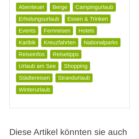
Abenteuer
Berge
Campingurlaub
Erholungsurlaub
Essen & Trinken
Events
Fernreisen
Hotels
Karibik
Kreuzfahrten
Nationalparks
Reiseinfos
Reisetipps
Urlaub am See
Shopping
Städtereisen
Strandurlaub
Winterurlaub
Diese Artikel könnten sie auch