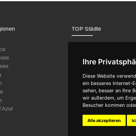
ionen
TOP Städte
ca
London
see
Paris
Ihre Privatsphä
see
New York
a
Berlin
Diese Website verwend
n
Rom
ein besseres Internet-
sehen, besser an Ihre 
ve
Wien
wir außerdem, um Erge
e
München
Besucher kommen oder 
d’Azur
Dubai
Istanbul
Alle akzeptieren
Ic
Barcelona