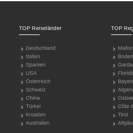
TOP Reiseländer
TOP Reg
Deutschland
Mallor
Italien
Boden
Spanien
Garda
USA
Florid
Österreich
Bayer
Schweiz
Algar
China
Ostse
Türkei
Côte 
Kroatien
Tirol
Australien
Allgäu