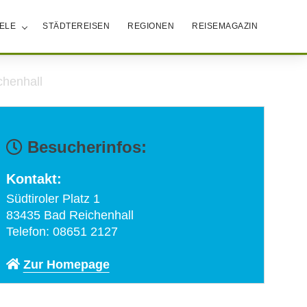
IELE
STÄDTEREISEN
REGIONEN
REISEMAGAZIN
chenhall
Besucherinfos:
Kontakt:
Südtiroler Platz 1
83435 Bad Reichenhall
Telefon: 08651 2127
Zur Homepage