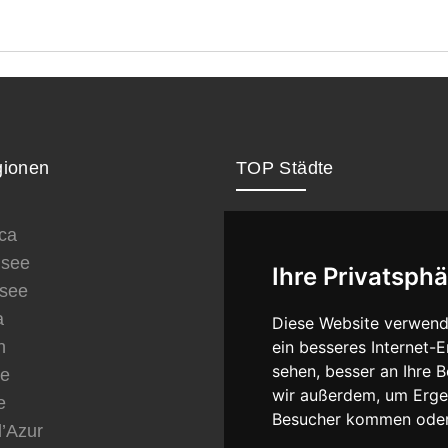
ionen
TOP Städte
ca
London
see
Paris
Ihre Privatsphä
see
New York
a
Berlin
Diese Website verwend
ein besseres Internet-
n
Rom
sehen, besser an Ihre 
ve
Wien
wir außerdem, um Erge
e
München
Besucher kommen oder 
d’Azur
Dubai