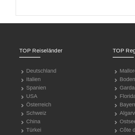
TOP Reiseländer
TOP Reg
Deutschland
Mallor
Italien
Boden
Spanien
Garda
USA
Florid
Österreich
Bayer
Schweiz
Algar
China
Ostse
Türkei
Côte 