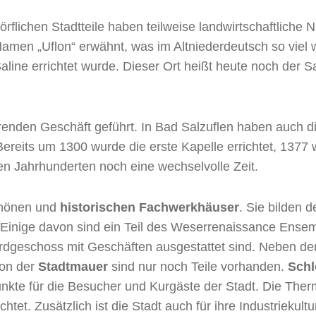
dörflichen Stadtteile haben teilweise landwirtschaftliche
Namen „Uflon“ erwähnt, was im Altniederdeutsch so viel w
aline errichtet wurde. Dieser Ort heißt heute noch der 
ierenden Geschäft geführt. In Bad Salzuflen haben auch 
Bereits um 1300 wurde die erste Kapelle errichtet, 1377 
en Jahrhunderten noch eine wechselvolle Zeit.
chönen und
historischen Fachwerkhäuser
. Sie bilden 
Einige davon sind ein Teil des Weserrenaissance Ensem
Erdgeschoss mit Geschäften ausgestattet sind. Neben d
Von der
Stadtmauer
sind nur noch Teile vorhanden.
Schl
kte für die Besucher und Kurgäste der Stadt. Die Therma
richtet. Zusätzlich ist die Stadt auch für ihre Industrie