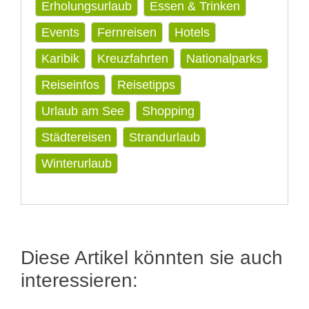
Erholungsurlaub
Essen & Trinken
Events
Fernreisen
Hotels
Karibik
Kreuzfahrten
Nationalparks
Reiseinfos
Reisetipps
Urlaub am See
Shopping
Städtereisen
Strandurlaub
Winterurlaub
Diese Artikel könnten sie auch
interessieren: