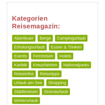
Kategorien
Reisemagazin:
Abenteuer
Berge
Campingurlaub
Erholungsurlaub
Essen & Trinken
Events
Fernreisen
Hotels
Karibik
Kreuzfahrten
Nationalparks
Reiseinfos
Reisetipps
Urlaub am See
Shopping
Städtereisen
Strandurlaub
Winterurlaub