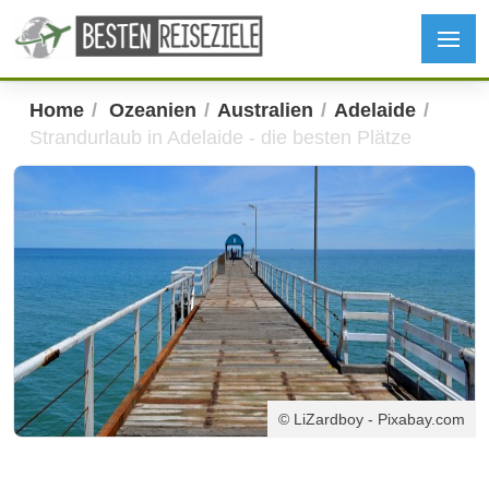
Home
Ozeanien
Australien
Adelaide
Strandurlaub in Adelaide - die besten Plätze
© LiZardboy - Pixabay.com