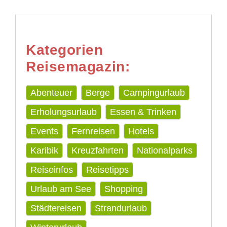
Kategorien
Reisemagazin:
Abenteuer
Berge
Campingurlaub
Erholungsurlaub
Essen & Trinken
Events
Fernreisen
Hotels
Karibik
Kreuzfahrten
Nationalparks
Reiseinfos
Reisetipps
Urlaub am See
Shopping
Städtereisen
Strandurlaub