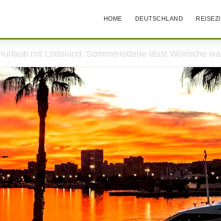
HOME
DEUTSCHLAND
REISEZ
murlaub mit Lottoland: Sommerlotterie lässt Wünsche w