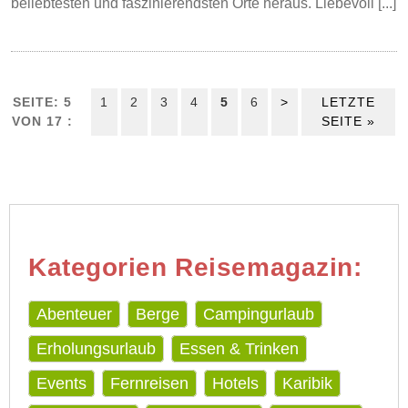
beliebtesten und faszinierendsten Orte heraus. Liebevoll [...]
SEITE: 5
1
2
3
4
5
6
>
LETZTE
VON 17 :
SEITE »
Kategorien Reisemagazin:
Abenteuer
Berge
Campingurlaub
Erholungsurlaub
Essen & Trinken
Events
Fernreisen
Hotels
Karibik