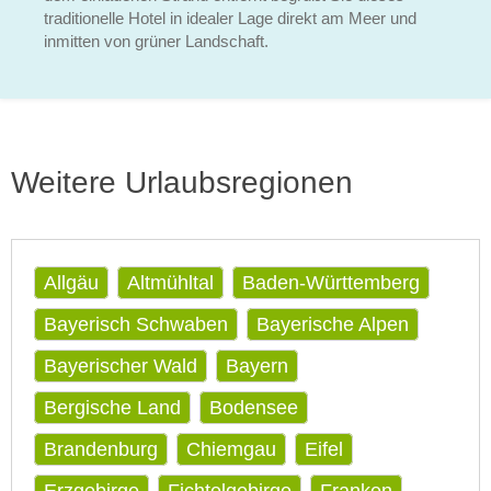
traditionelle Hotel in idealer Lage direkt am Meer und
inmitten von grüner Landschaft.
Weitere Urlaubsregionen
Allgäu
Altmühltal
Baden-Württemberg
Bayerisch Schwaben
Bayerische Alpen
Bayerischer Wald
Bayern
Bergische Land
Bodensee
Brandenburg
Chiemgau
Eifel
Erzgebirge
Fichtelgebirge
Franken