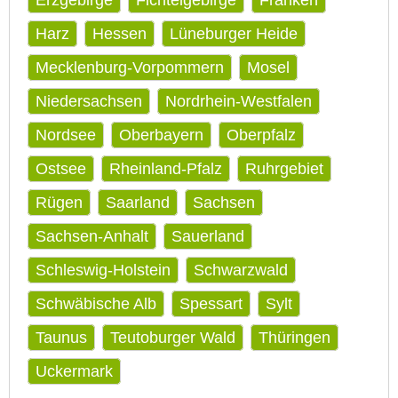
Harz
Hessen
Lüneburger Heide
Mecklenburg-Vorpommern
Mosel
Niedersachsen
Nordrhein-Westfalen
Nordsee
Oberbayern
Oberpfalz
Ostsee
Rheinland-Pfalz
Ruhrgebiet
Rügen
Saarland
Sachsen
Sachsen-Anhalt
Sauerland
Schleswig-Holstein
Schwarzwald
Schwäbische Alb
Spessart
Sylt
Taunus
Teutoburger Wald
Thüringen
Uckermark